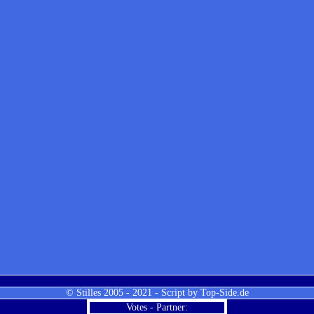
© Stilles 2005 - 2021 - Script by
Top-Side.de
Votes - Partner: