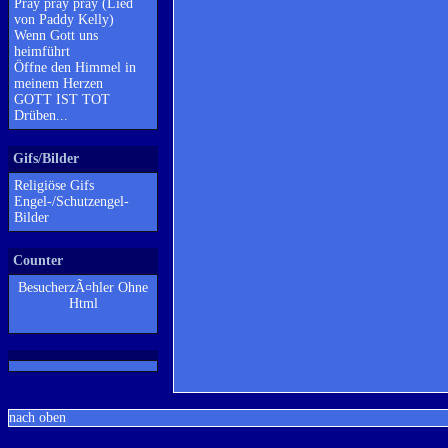
Pray pray pray (Lied
von Paddy Kelly)
Wenn Gott uns
heimführt
Öffne den Himmel in
meinem Herzen
GOTT IST TOT
Drüben...
Gifs/Bilder
Religiöse Gifs
Engel-/Schutzengel-
Bilder
Counter
BesucherzÃ¤hler Ohne
Html
nach oben