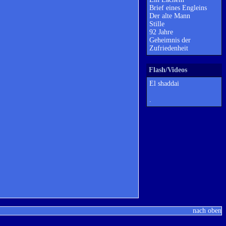
Brief eines Engleins
Der alte Mann
Stille
92 Jahre
Geheimnis der
Zufriedenheit
Flash/Videos
El shaddai
.
nach oben