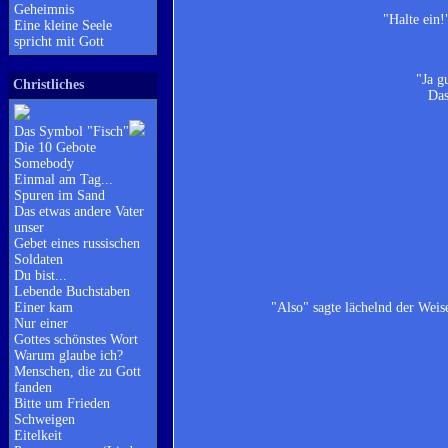
Geheimnis
"Halte ein!
Eine kleine Seele
spricht mit Gott
"Ja g
Christliches
Das
Das Symbol "Fisch"
Die 10 Gebote
Somebody
Einmal am Tag...
Spuren im Sand
Das etwas andere Vater
unser
Gebet eines russischen
Soldaten
Du bist...
Lebende Buchstaben
"Also" sagte lächelnd der Weis
Einer kam
Nur einer
Gottes schönstes Wort
Warum glaube ich?
Menschen, die zu Gott
fanden
Bitte um Frieden
Schweigen
Eitelkeit