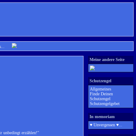
lles...
Meine andere Seite
Schutzengel
Allgemeines
Finde Deinen
Schutzengel
Schutzengelgebet
In memoriam
♥ Unvergessen ♥...
ir unbedingt erzählen!"