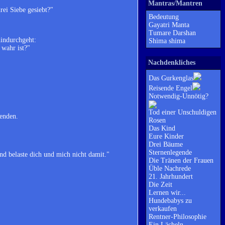
Mantras/Mantren
rei Siebe gesiebt?"
Bedeutung
Gayatri Manta
Tumare Darshan
hindurchgeht:
Shima shima
 wahr ist?"
Nachdenkliches
Das Gurkenglas
Reisende Engel
Notwendig-Unnötig?
Tod einer Unschuldigen
wenden.
Rosen
Das Kind
Eure Kinder
Drei Bäume
Sternenlegende
nd belaste dich und mich nicht damit."
Die Tränen der Frauen
Üble Nachrede
21. Jahrhundert
Die Zeit
Lernen wir...
Hundebabys zu
verkaufen
Rentner-Philosophie
Ein Lächeln